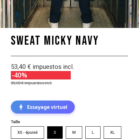
Sweat Micky Navy
53,40 €
impuestos incl.
-40%
89,00 €
impuestos incl.
Essayage virtuel
Taille
XS - épuisé
S
M
L
XL