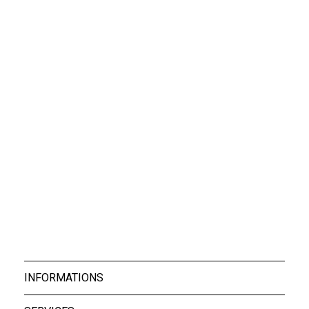
Jean Iron Blue
Jogging Joey Navy
69,50 €
41,40 €
T-shirt Sunny Navy
29,40 €
INFORMATIONS