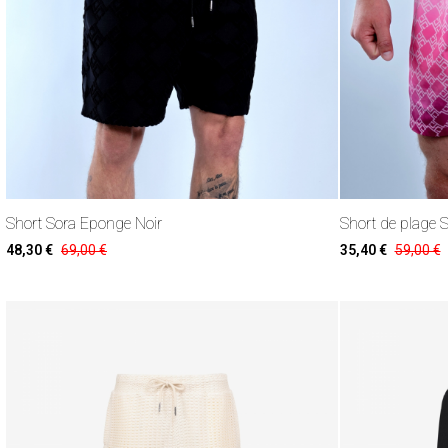
Short Sora Eponge Noir
Short de plage S
48,30 €
69,00 €
35,40 €
59,00 €