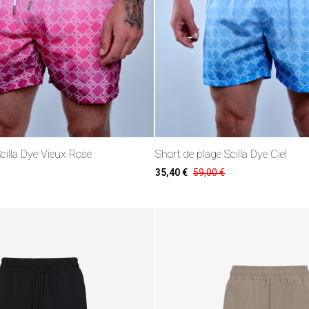
cilla Dye Vieux Rose
Short de plage Scilla Dye Ciel
35,40 €
59,00 €