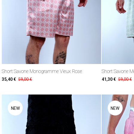
Short Savone Monogramme Vieux Rose
Short Savone 
35,40 €
59,00 €
41,30 €
59,00 €
NEW
NEW