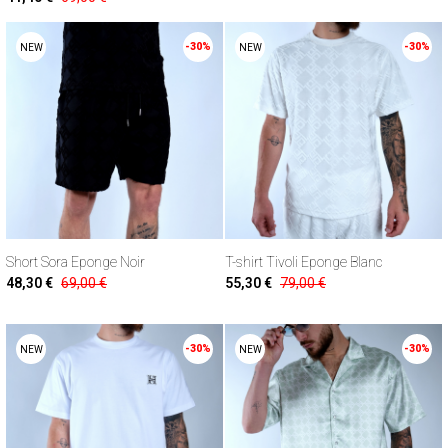
-30%
-30%
NEW
NEW
Short Sora Eponge Noir
T-shirt Tivoli Eponge Blanc
48,30 €
69,00 €
55,30 €
79,00 €
-30%
-30%
NEW
NEW