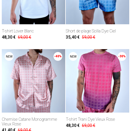
T-shirt Lover Blanc
Short de plage Scilla Dye Ciel
48,30 €
69,00 €
35,40 €
59,00 €
-40%
-30%
NEW
NEW
Chemise Catane Monogramme
T-shirt Trani Dye Vieux Rose
Vieux Rose
48,30 €
69,00 €
41,40 €
69,00 €