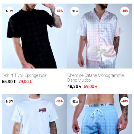
-30%
-30%
NEW
NEW
T-shirt Tivoli Eponge Noir
Chemise Catane Monogramme
Blanc Multico
55,30 €
79,00 €
48,30 €
69,00 €
-30%
-40%
NEW
NEW