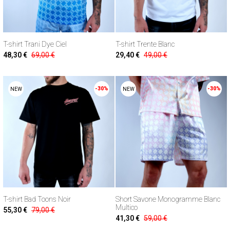
T-shirt Trani Dye Ciel
T-shirt Trente Blanc
48,30 €
69,00 €
29,40 €
49,00 €
-30%
-30%
NEW
NEW
T-shirt Bad Toons Noir
Short Savone Monogramme Blanc
Multico
55,30 €
79,00 €
41,30 €
59,00 €