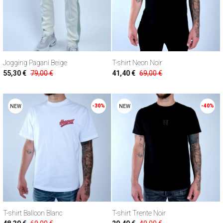
Jogging Pagani Beige
T-shirt Neon Noir
55,30 €
79,00 €
41,40 €
69,00 €
-30%
-40%
NEW
NEW
T-shirt Balloon Blanc
T-shirt Trente Noir