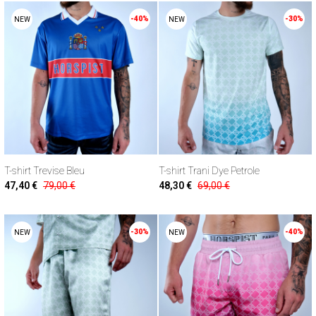
-40%
-30%
NEW
NEW
T-shirt Trevise Bleu
T-shirt Trani Dye Petrole
47,40 €
79,00 €
48,30 €
69,00 €
-30%
-40%
NEW
NEW