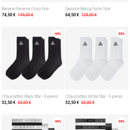
Banane Panama Croco Noir
Sacoche Balrog Nylon Noir
74,50 €
149,00 €
64,50 €
129,00 €
-50%
-50%
Chaussettes Black Star - 9 paires
Chaussettes White Star - 9 paires
32,50 €
65,00 €
32,50 €
65,00 €
-50%
-50%