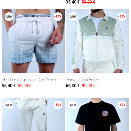
35,40 €
59,00 €
-40%
-30%
NEW
NEW
Short de plage Scilla Dye Petrole
Sweat Ghedi Beige
35,40 €
59,00 €
69,30 €
99,00 €
-30%
-40%
NEW
NEW