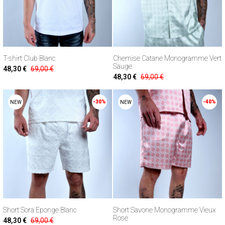
T-shirt Club Blanc
Chemise Catane Monogramme Vert
Sauge
48,30 €
69,00 €
48,30 €
69,00 €
-30%
-40%
NEW
NEW
Short Sora Eponge Blanc
Short Savone Monogramme Vieux
Rose
48,30 €
69,00 €