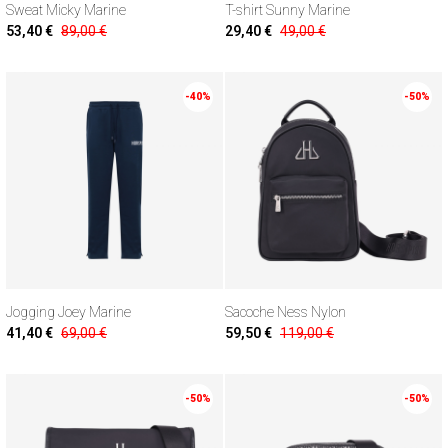
Sweat Micky Marine
T-shirt Sunny Marine
53,40 €
89,00 €
29,40 €
49,00 €
-40%
-50%
Jogging Joey Marine
Sacoche Ness Nylon
41,40 €
69,00 €
59,50 €
119,00 €
-50%
-50%