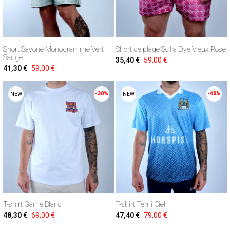
Short Savone Monogramme Vert
Short de plage Scilla Dye Vieux Rose
Sauge
35,40 €
59,00 €
41,30 €
59,00 €
-30%
-40%
NEW
NEW
T-shirt Game Blanc
T-shirt Terni Ciel
48,30 €
69,00 €
47,40 €
79,00 €