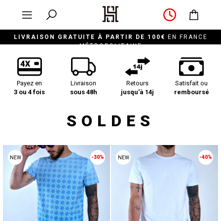
LIVRAISON GRATUITE À PARTIR DE 100€
EN FRANCE
MÉTROPOLITAINE
Payez en
Livraison
Retours
Satisfait ou
3 ou 4 fois
sous 48h
jusqu'à 14j
remboursé
SOLDES
-30%
-40%
NEW
NEW