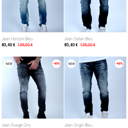
Jean Horizon Bleu
Jean Océan Bleu
83,40 €
139,00 €
83,40 €
139,00 €
-40%
-40%
NEW
NEW
Jean Rivage Gris
Jean Origin Bleu