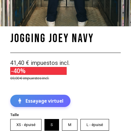
Jogging Joey Navy
41,40 €
impuestos incl.
-40%
69,00 €
impuestos incl.
Essayage virtuel
Taille
XS - épuisé
S
M
L - épuisé