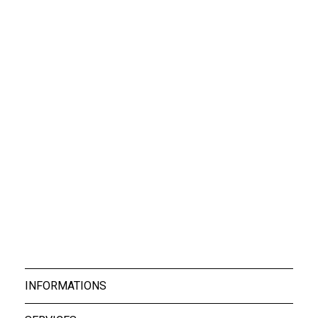
Jean Iron Blue
Sweat Micky Navy
69,50 €
53,40 €
T-shirt Sunny Navy
29,40 €
INFORMATIONS