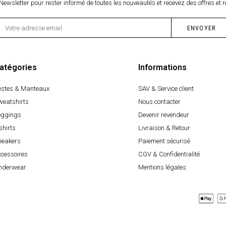
Newsletter pour rester informé de toutes les nouveautés et recevez des offres et r
atégories
Informations
estes & Manteaux
SAV & Service client
weatshirts
Nous contacter
oggings
Devenir revendeur
shirts
Livraison & Retour
neakers
Paiement sécurisé
ccessoires
CGV & Confidentialité
nderwear
Mentions légales