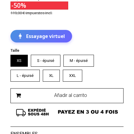
-50%
119,00 €
impuestos incl.
Essayage virtuel
Taille
XS
S - épuisé
M - épuisé
L - épuisé
XL
XXL
Añadir al carrito
ENSEMBLES