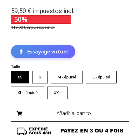
59,50 €
impuestos incl.
-50%
119,00 €
impuestos incl.
Essayage virtuel
Taille
XS
S
M - épuisé
L - épuisé
XL - épuisé
XXL
Añadir al carrito