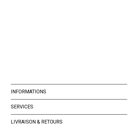
Socks Black Star ...
Socks White Star ...
25,00 €
25,00 €
INFORMATIONS
SERVICES
LIVRAISON & RETOURS