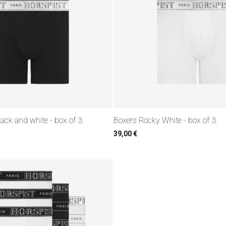
ack and white - box of 3
Boxers Rocky White - box of 3
39,00 €