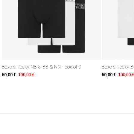
Boxers Rocky NB & BB & NN - box of 9
Boxers Rocky B
50,00 €
100,00 €
50,00 €
100,00 