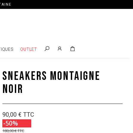
TAINE
IQUES
OUTLET
Sneakers Montaigne
Noir
90,00 €
TTC
-50%
180,00 €
TTC