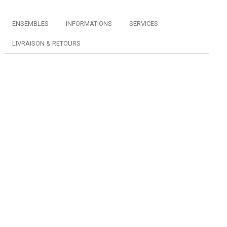
ENSEMBLES
INFORMATIONS
SERVICES
LIVRAISON & RETOURS
Chaussettes Black...
Chaussettes White...
25,00 €
25,00 €