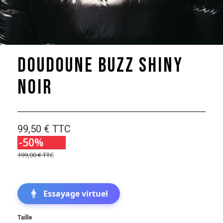
Doudoune Buzz Shiny
Noir
99,50 €
TTC
-50%
199,00 €
TTC
Essayage virtuel
Taille