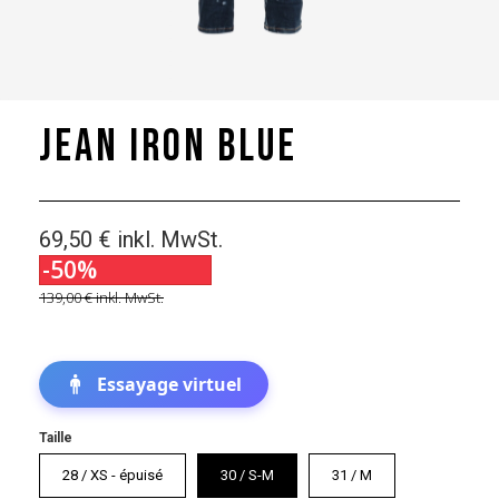
Jean Iron Blue
69,50 €
inkl. MwSt.
-50%
139,00 €
inkl. MwSt.
Essayage virtuel
Taille
28 / XS - épuisé
30 / S-M
31 / M