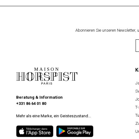
Abonnieren Sie unseren Newsletter,
K
J
S
Beratung & Information
J
+331 86 64 01 80
T-
T
Mehr als eine Marke, ein Geisteszustand...
Z
U