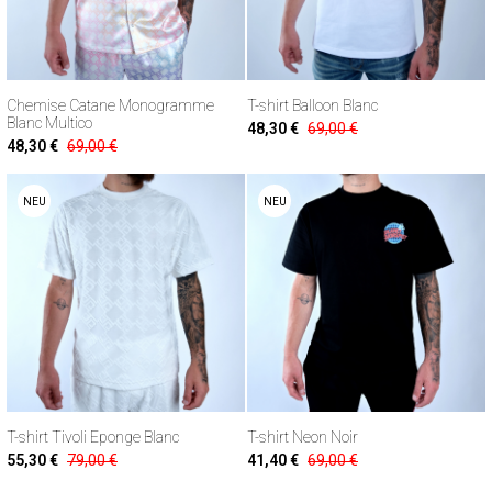
Chemise Catane Monogramme
T-shirt Balloon Blanc
Blanc Multico
48,30 €
69,00 €
48,30 €
69,00 €
NEU
NEU
T-shirt Tivoli Eponge Blanc
T-shirt Neon Noir
55,30 €
79,00 €
41,40 €
69,00 €