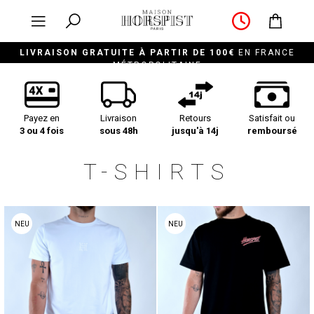
LIVRAISON GRATUITE À PARTIR DE 100€
EN FRANCE
MÉTROPOLITAINE
Payez en
Livraison
Retours
Satisfait ou
3 ou 4 fois
sous 48h
jusqu'à 14j
remboursé
T-SHIRTS
NEU
NEU