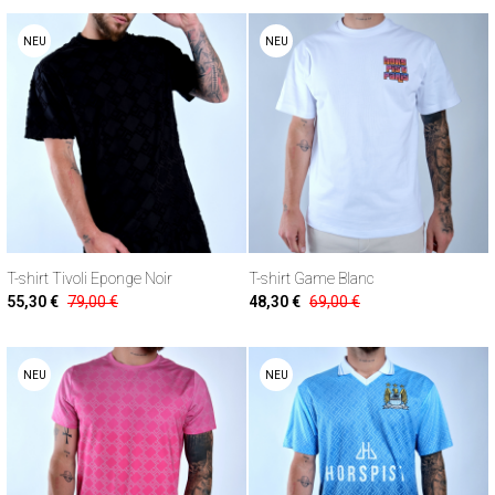
NEU
NEU
T-shirt Tivoli Eponge Noir
T-shirt Game Blanc
55,30 €
79,00 €
48,30 €
69,00 €
NEU
NEU