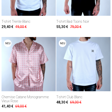
T-shirt Trente Blanc
T-shirt Bad Toons Noir
29,40 €
49,00 €
55,30 €
79,00 €
NEU
NEU
Chemise Catane Monogramme
T-shirt Club Blanc
Vieux Rose
48,30 €
69,00 €
41,40 €
69,00 €